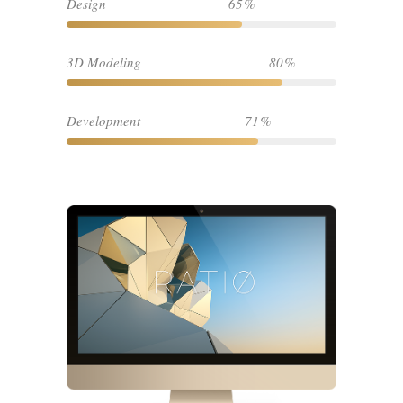
Design
65
3D Modeling
80
Development
71