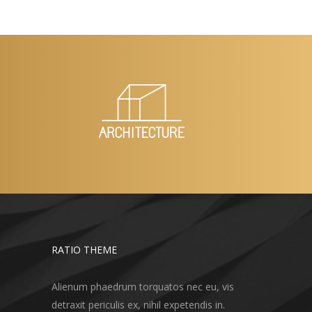
RATIO THEME
Alienum phaedrum torquatos nec eu, vis
detraxit periculis ex, nihil expetendis in.